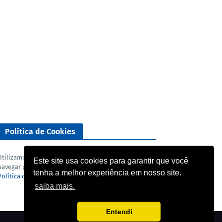
Política de Cookies
Utilizamos cookies para analisar o nosso tráfego. Ao
Este site usa cookies para garantir que você
navegar pelo blog você concorda com a nossa
tenha a melhor experiência em nosso site.
Política de privacidade
e
Termo de uso
.
saiba mais.
Entendi