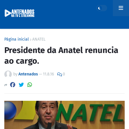
Página inicial
ANATEL
Presidente da Anatel renuncia
ao cargo.
by
Antenados
—
11.8.16
0