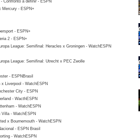
- Confronto a definir - ESPN
ix Mercury - ESPN+
persport - ESPN+
teria 2 - ESPN+
Europa League: Semifinal: Heracles x Groningen - WatchESPN
uropa League: Semifinal: Utrecht x PEC Zwolle
ester - ESPNBrasil
h x Liverpool - WatchESPN
nchester City - ESPN
nderland - WacthESPN
Tottenham - WatchESPN
n Villa - WatchESPN
United x Bournemouth - WatchESPN
Nacional - ESPN Brasil
porting - WatchESPN