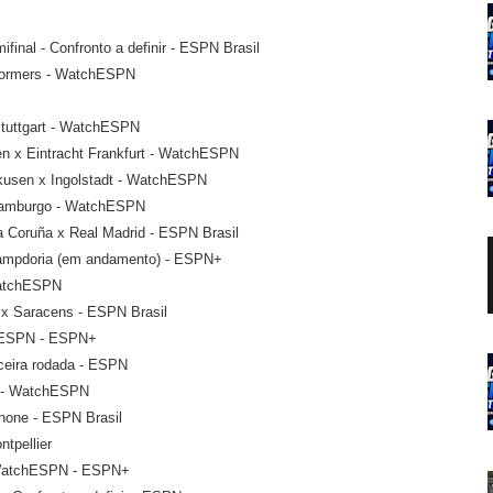
final - Confronto a definir - ESPN Brasil
Stormers - WatchESPN
Stuttgart - WatchESPN
n x Eintracht Frankfurt - WatchESPN
kusen x Ingolstadt - WatchESPN
 Hamburgo - WatchESPN
a Coruña x Real Madrid - ESPN Brasil
 Sampdoria (em andamento) - ESPN+
WatchESPN
2 x Saracens - ESPN Brasil
chESPN - ESPN+
ceira rodada - ESPN
es - WatchESPN
inone - ESPN Brasil
tpellier
- WatchESPN - ESPN+