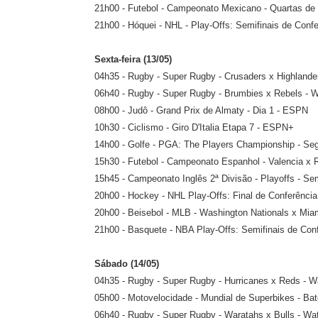
21h00 - Futebol - Campeonato Mexicano - Quartas de
21h00 - Hóquei - NHL - Play-Offs: Semifinais de Confe
Sexta-feira (13/05)
04h35 - Rugby - Super Rugby - Crusaders x Highlan
06h40 - Rugby - Super Rugby - Brumbies x Rebels -
08h00 - Judô - Grand Prix de Almaty - Dia 1 - ESPN
10h30 - Ciclismo - Giro D'Italia Etapa 7 - ESPN+
14h00 - Golfe - PGA: The Players Championship - S
15h30 - Futebol - Campeonato Espanhol - Valencia x
15h45 - Campeonato Inglês 2ª Divisão - Playoffs - Semi
20h00 - Hockey - NHL Play-Offs: Final de Conferência
20h00 - Beisebol - MLB - Washington Nationals x Mi
21h00 - Basquete - NBA Play-Offs: Semifinais de Conf
Sábado (14/05)
04h35 - Rugby - Super Rugby - Hurricanes x Reds -
05h00 - Motovelocidade - Mundial de Superbikes - Ba
06h40 - Rugby - Super Rugby - Waratahs x Bulls - 