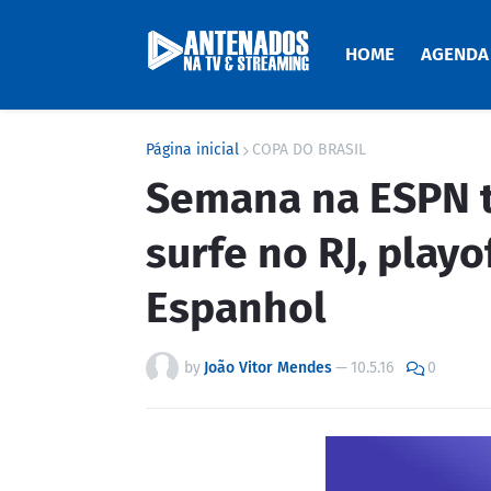
HOME
AGENDA
Página inicial
COPA DO BRASIL
Semana na ESPN t
surfe no RJ, playo
Espanhol
by
João Vitor Mendes
—
10.5.16
0