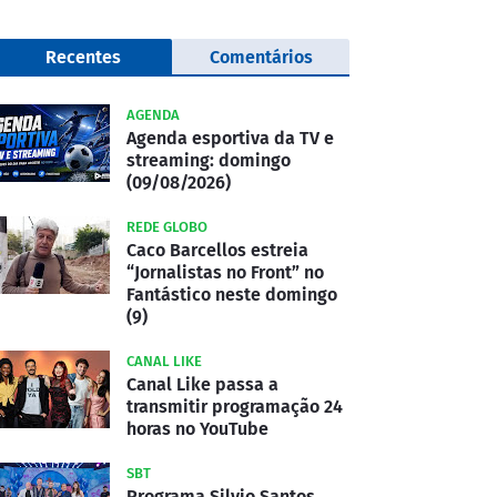
Recentes
Comentários
AGENDA
Agenda esportiva da TV e
streaming: domingo
(09/08/2026)
REDE GLOBO
Caco Barcellos estreia
“Jornalistas no Front” no
Fantástico neste domingo
(9)
CANAL LIKE
Canal Like passa a
transmitir programação 24
horas no YouTube
SBT
Programa Silvio Santos