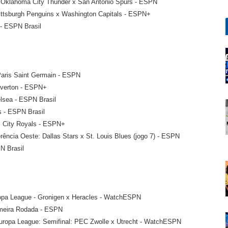
 - Oklahoma City Thunder x San Antonio Spurs - ESPN
Pittsburgh Penguins x Washington Capitals - ESPN+
 - ESPN Brasil
Paris Saint Germain - ESPN
Everton - ESPN+
elsea - ESPN Brasil
s - ESPN Brasil
s City Royals - ESPN+
rência Oeste: Dallas Stars x St. Louis Blues (jogo 7) - ESPN
N Brasil
ropa League - Gronigen x Heracles - WatchESPN
imeira Rodada - ESPN
Europa League: Semifinal: PEC Zwolle x Utrecht - WatchESPN