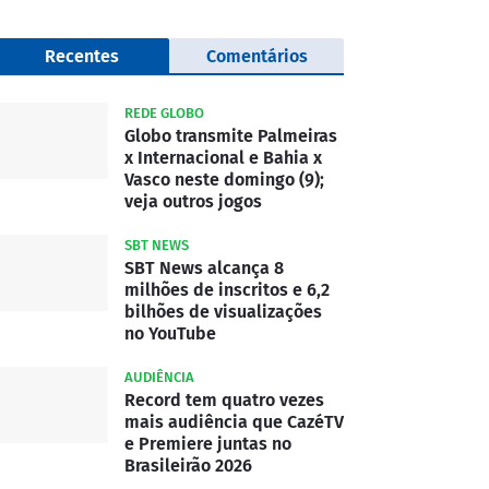
Recentes
Comentários
REDE GLOBO
Globo transmite Palmeiras
x Internacional e Bahia x
Vasco neste domingo (9);
veja outros jogos
SBT NEWS
SBT News alcança 8
milhões de inscritos e 6,2
bilhões de visualizações
no YouTube
AUDIÊNCIA
Record tem quatro vezes
mais audiência que CazéTV
e Premiere juntas no
Brasileirão 2026