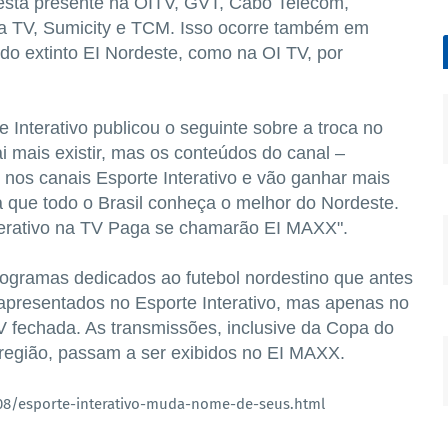
stá presente na OITV, GVT, Cabo Telecom,
isa TV, Sumicity e TCM. Isso ocorre também em
do extinto EI Nordeste, como na OI TV, por
Interativo publicou o seguinte sobre a troca no
 mais existir, mas os conteúdos do canal –
nos canais Esporte Interativo e vão ganhar mais
que todo o Brasil conheça o melhor do Nordeste.
nterativo na TV Paga se chamarão EI MAXX".
ogramas dedicados ao futebol nordestino que antes
apresentados no Esporte Interativo, mas apenas no
TV fechada. As transmissões, inclusive da Copa do
região, passam a ser exibidos no EI MAXX.
08/esporte-interativo-muda-nome-de-seus.html