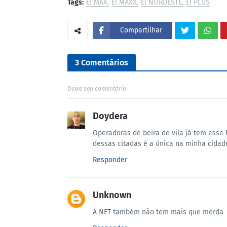
Tags:
EI MAX
EI MAXX
EI NORDESTE
EI PLUS
Compartilhar
3 Comentários
Deixe seu comentário
Doydera
Operadoras de beira de vila já tem esse 
dessas citadas é a única na minha cidad
Responder
Unknown
A NET também não tem mais que merda