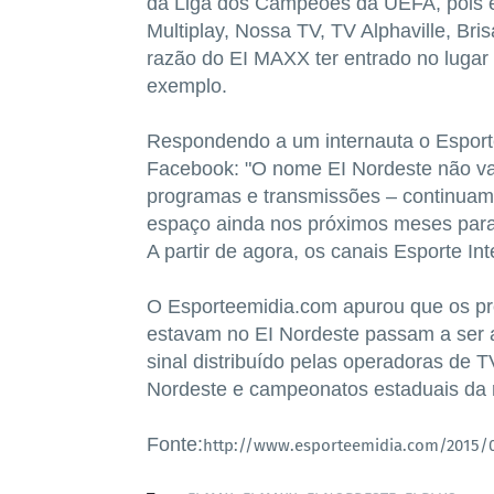
da Liga dos Campeões da UEFA, pois e
Multiplay, Nossa TV, TV Alphaville, Br
razão do EI MAXX ter entrado no lugar 
exemplo.
Respondendo a um internauta o Esporte 
Facebook: "O nome EI Nordeste não vai
programas e transmissões – continuam 
espaço ainda nos próximos meses para 
A partir de agora, os canais Esporte I
O Esporteemidia.com apurou que os pr
estavam no EI Nordeste passam a ser 
sinal distribuído pelas operadoras de 
Nordeste e campeonatos estaduais da 
Fonte:
http://www.esporteemidia.com/2015/