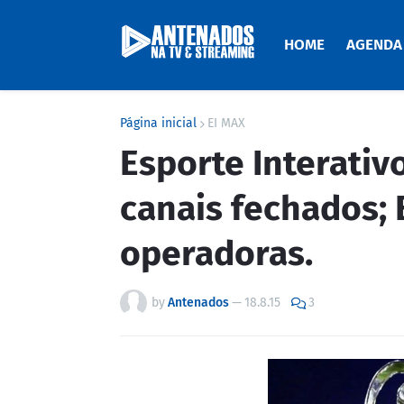
HOME
AGENDA
Página inicial
EI MAX
Esporte Interati
canais fechados;
operadoras.
by
Antenados
—
18.8.15
3