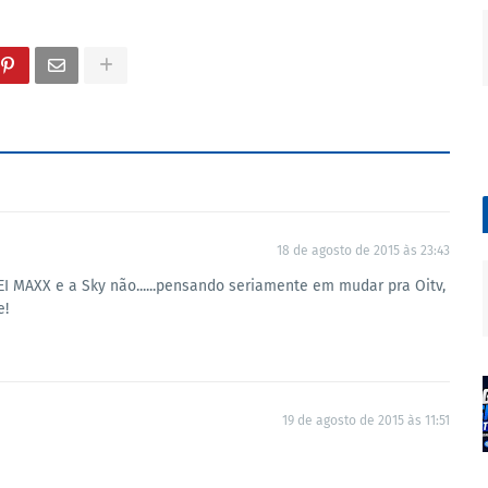
18 de agosto de 2015 às 23:43
EI MAXX e a Sky não......pensando seriamente em mudar pra Oitv,
e!
19 de agosto de 2015 às 11:51