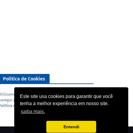
Política de Cookies
Utilizamos cookies para analisar o nosso tráfego. Ao
Este site usa cookies para garantir que você
navegar pelo blog você concorda com a nossa
tenha a melhor experiência em nosso site.
Política de privacidade
e
Termo de uso
.
saiba mais.
Entendi